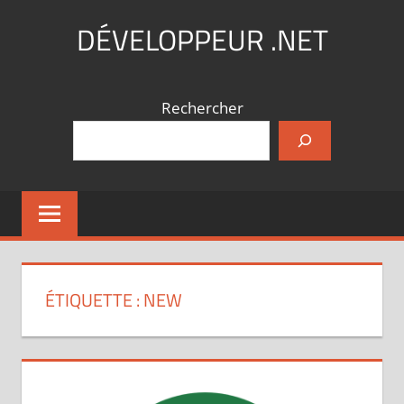
Aller
DÉVELOPPEUR .NET
au
contenu
Coding,
what
Rechercher
else
?
ÉTIQUETTE :
NEW