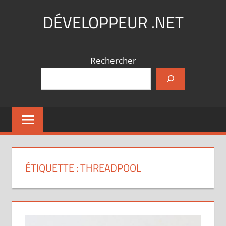
Aller
DÉVELOPPEUR .NET
au
contenu
Coding,
what
Rechercher
else
?
ÉTIQUETTE :
THREADPOOL