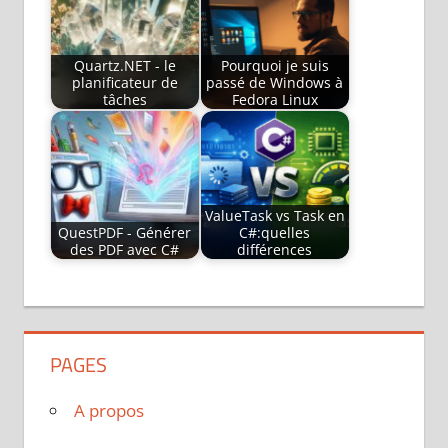
Quartz.NET - le
Pourquoi je suis
planificateur de
passé de Windows à
tâches
Fedora Linux
ValueTask vs Task en
QuestPDF - Générer
C#:quelles
des PDF avec C#
différences
PAGES
A propos