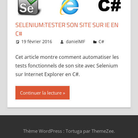
SELENIUM:TESTER SON SITE SUR IE EN
C#
19 février 2016
danielMF
C#
Laisser un
commentair
Cet article montre comment automatiser les
tests fonctionnels de son site avec Selenium
sur Internet Explorer en C#.
Continuer la lecture
Thème WordPress : Tortuga par ThemeZee.