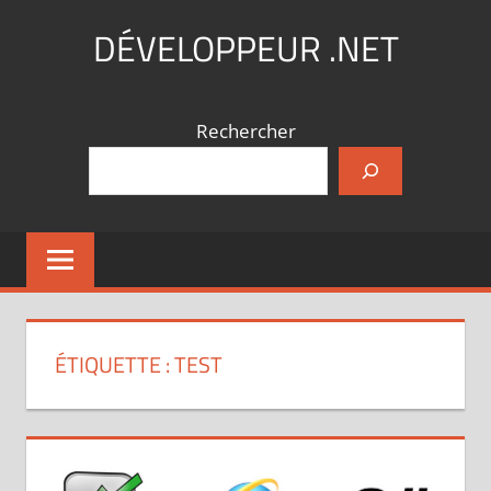
Aller
DÉVELOPPEUR .NET
au
contenu
Coding,
what
Rechercher
else
?
ÉTIQUETTE :
TEST