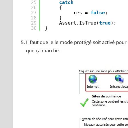
25
catch
26
{
27
res = 
false
;
28
}
29
Assert.IsTrue(
true
);
30
}
Il faut que le le mode protégé soit activé pour
que ça marche.