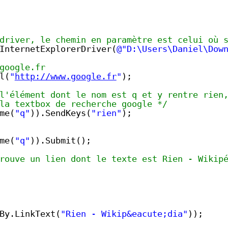
driver, le chemin en paramètre est celui où 
InternetExplorerDriver(
@"D:\Users\Daniel\Dow
google.fr
l(
"
http://www.google.fr
"
);
l'élément dont le nom est q et y rentre rien
la textbox de recherche google */
me(
"q"
)).SendKeys(
"rien"
);
me(
"q"
)).Submit();
rouve un lien dont le texte est Rien - Wikip
By.LinkText(
"Rien - Wikip&eacute;dia"
));