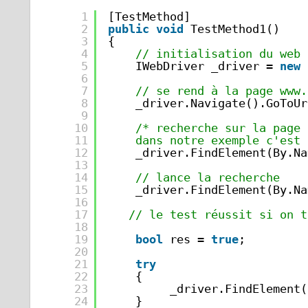
1
[TestMethod]
2
public
void
TestMethod1()
3
{
4
// initialisation du web 
5
IWebDriver _driver = 
new
6
7
// se rend à la page www.
8
_driver.Navigate().GoToUr
9
10
/* recherche sur la page 
11
dans notre exemple c'est 
12
_driver.FindElement(By.Na
13
14
// lance la recherche
15
_driver.FindElement(By.Na
16
17
// le test réussit si on t
18
19
bool
res = 
true
;
20
21
try
22
{
23
_driver.FindElement(
24
}