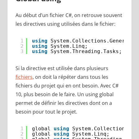
Au début d’un fichier C#, on retrouve souvent
les directives using utilisées dans le fichier:
1
using
System.Collections.Generic;
2
using
System.Linq;
3
using
System.Threading.Tasks;
Si la directive est utilisée dans plusieurs
fichiers
, on doit la répéter dans tous les
fichiers du projet qui en ont besoin. Avec C#
10, plus besoin de le faire. Un using global
permet de définir les directives dont on a
besoin pour tout le projet.
1
global 
using
System.Collections.Ge
2
global 
using
System.Linq;