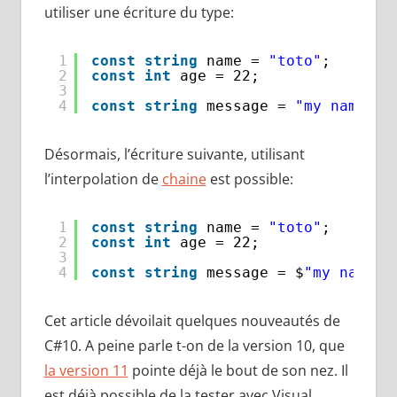
utiliser une écriture du type:
1
const
string
name = 
"toto"
;
2
const
int
age = 22;
3
4
const
string
message = 
"my name is
Désormais, l’écriture suivante, utilisant
l’interpolation de
chaine
est possible:
1
const
string
name = 
"toto"
;
2
const
int
age = 22;
3
4
const
string
message = $
"my name i
Cet article dévoilait quelques nouveautés de
C#10. A peine parle t-on de la version 10, que
la version 11
pointe déjà le bout de son nez. Il
est déjà possible de la tester avec Visual