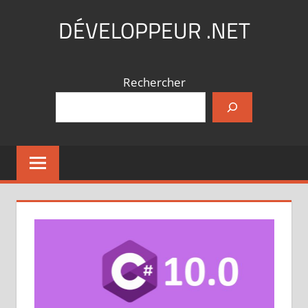
Aller
DÉVELOPPEUR .NET
au
contenu
Coding,
what
Rechercher
else
?