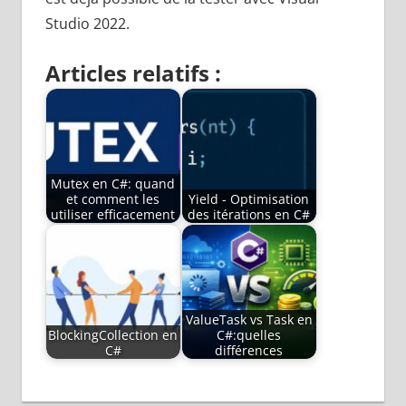
Studio 2022.
Articles relatifs :
Mutex en C#: quand
et comment les
Yield - Optimisation
utiliser efficacement
des itérations en C#
ValueTask vs Task en
BlockingCollection en
C#:quelles
C#
différences