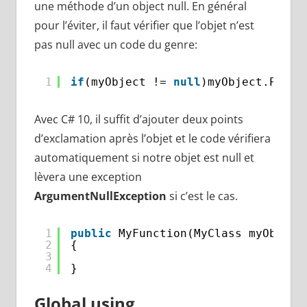
une méthode d’un object null. En général
pour l’éviter, il faut vérifier que l’objet n’est
pas null avec un code du genre:
1
if
(myObject != 
null
)myObject.Proce
Avec C# 10, il suffit d’ajouter deux points
d’exclamation après l’objet et le code vérifiera
automatiquement si notre objet est null et
lèvera une exception
ArgumentNullException
si c’est le cas.
1
public
MyFunction(MyClass myObject
2
{
3
4
}
Global using