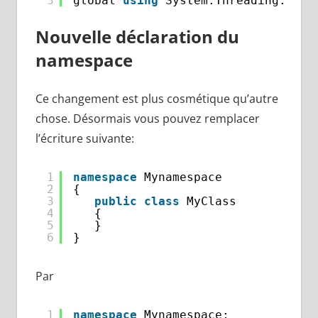
3
global 
using
System.Threading.Task
Nouvelle déclaration du
namespace
Ce changement est plus cosmétique qu’autre
chose. Désormais vous pouvez remplacer
l’écriture suivante:
1
namespace
Mynamespace
2
{
3
public
class
MyClass
4
{
5
}
6
}
Par
1
namespace
Mynamespace;