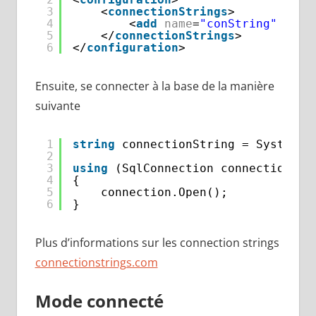
3
<
connectionStrings
>    
4
<
add
name
=
"conString"
prov
5
</
connectionStrings
>
6
</
configuration
>
Ensuite, se connecter à la base de la manière
suivante
1
string
connectionString = System.C
2
3
using
(SqlConnection connection = 
4
{
5
connection.Open();
6
}
Plus d’informations sur les connection strings
connectionstrings.com
Mode connecté