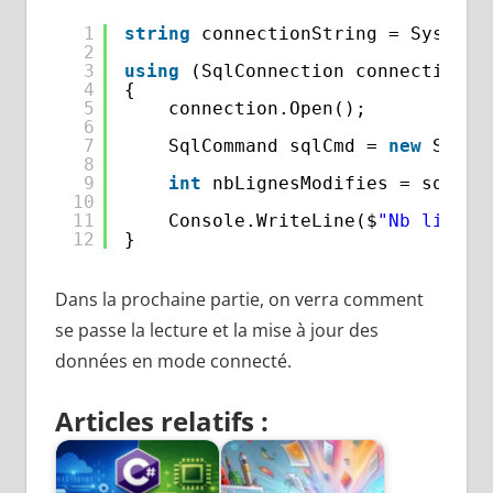
1
string
connectionString = System.
2
3
using
(SqlConnection connection =
4
{
5
connection.Open();
6
7
SqlCommand sqlCmd = 
new
SqlCo
8
9
int
nbLignesModifies = sqlCmd
10
11
Console.WriteLine($
"Nb lignes
12
} 
Dans la prochaine partie, on verra comment
se passe la lecture et la mise à jour des
données en mode connecté.
Articles relatifs :