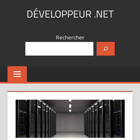
Aller
DÉVELOPPEUR .NET
au
contenu
Coding,
what
Rechercher
else
?