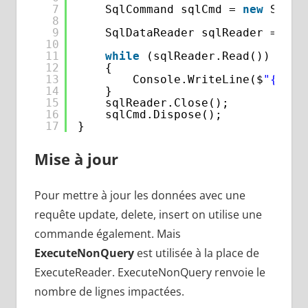
7
SqlCommand sqlCmd = 
new
SqlCo
8
9
SqlDataReader sqlReader = sql
10
11
while
(sqlReader.Read())
12
{
13
Console.WriteLine($
"{sqlR
14
}
15
sqlReader.Close();
16
sqlCmd.Dispose();
17
}
Mise à jour
Pour mettre à jour les données avec une
requête update, delete, insert on utilise une
commande également. Mais
ExecuteNonQuery
est utilisée à la place de
ExecuteReader. ExecuteNonQuery renvoie le
nombre de lignes impactées.