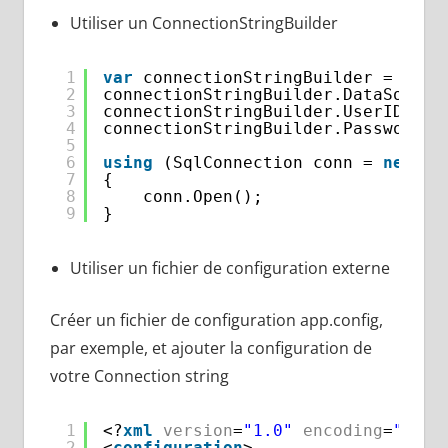
Utiliser un ConnectionStringBuilder
1
var
connectionStringBuilder = 
new
2
connectionStringBuilder.DataSource
3
connectionStringBuilder.UserID = 
"
4
connectionStringBuilder.Password =
5
6
using
(SqlConnection conn = 
new
Sq
7
{
8
conn.Open();
9
}
Utiliser un fichier de configuration externe
Créer un fichier de configuration app.config,
par exemple, et ajouter la configuration de
votre Connection string
1
<?
xml
version
=
"1.0"
encoding
=
"utf-
2
<
configuration
>