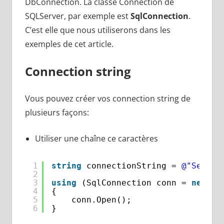
DbConnection. La classe Connection de
SQLServer, par exemple est
SqlConnection
.
C’est elle que nous utiliserons dans les
exemples de cet article.
Connection string
Vous pouvez créer vos connection string de
plusieurs façons:
Utiliser une chaîne ce caractères
1
string
connectionString = 
@"Server
2
3
using
(SqlConnection conn = 
new
Sq
4
{
5
conn.Open();
6
}