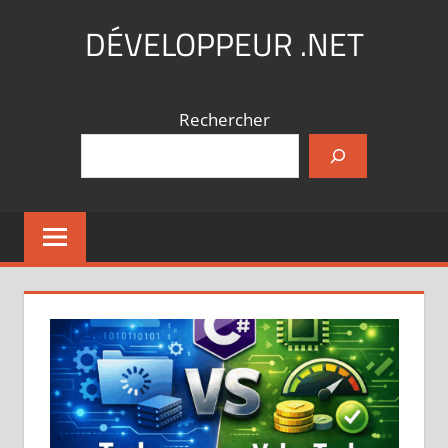
Aller
DÉVELOPPEUR .NET
au
contenu
Coding,
what
Rechercher
else
?