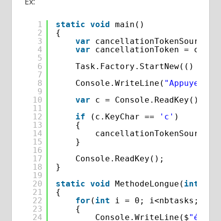
Ex:
1
static
void
main()
2
{
3
var
cancellationTokenSource =
4
var
cancellationToken = cance
5
6
Task.Factory.StartNew(() => M
7
8
Console.WriteLine(
"Appuyer c 
9
10
var
c = Console.ReadKey();
11
12
if
(c.KeyChar == 
'c'
)
13
{
14
cancellationTokenSource.C
15
}
16
17
Console.ReadKey();
18
}
19
20
static
void
MethodeLongue(
int
nbT
21
{ 
22
for
(
int
i = 0; i<nbtasks; i++
23
{
24
Console.WriteLine($
"étape