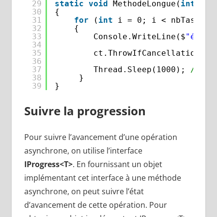
29
static
void
MethodeLongue(
int
nbT
30
{
31
for
(
int
i = 0; i < nbTasks; 
32
{
33
Console.WriteLine($
"étape
34
35
ct.ThrowIfCancellationReq
36
37
Thread.Sleep(1000); 
//sim
38
}
39
}
Suivre la progression
Pour suivre l’avancement d’une opération
asynchrone, on utilise l’interface
IProgress<T>
. En fournissant un objet
implémentant cet interface à une méthode
asynchrone, on peut suivre l’état
d’avancement de cette opération. Pour