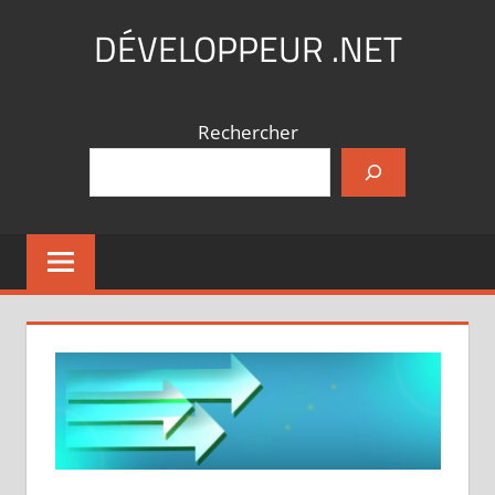
Aller
DÉVELOPPEUR .NET
au
contenu
Coding,
what
Rechercher
else
?