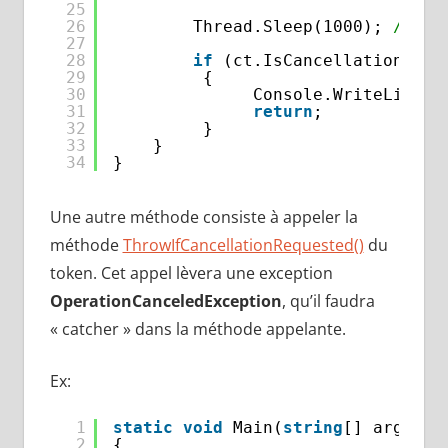
25
26
Thread.Sleep(1000); 
//sim
27
28
if
(ct.IsCancellationRequ
29
{
30
Console.WriteLine(
"
31
return
;
32
}
33
}
34
}
Une autre méthode consiste à appeler la
méthode
ThrowIfCancellationRequested()
du
token. Cet appel lèvera une exception
OperationCanceledException
, qu’il faudra
« catcher » dans la méthode appelante.
Ex:
1
static
void
Main(
string
[] args)
2
{