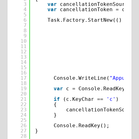
3
var
cancellationTokenSource =
4
var
cancellationToken = cance
5
6
Task.Factory.StartNew(() => {
7
8
9
10
11
12
13
14
15
}
16
17
Console.WriteLine(
"Appuyer 
18
19
var
c = Console.ReadKey();
20
21
if
(c.KeyChar == 
'c'
)
22
{
23
cancellationTokenSource
24
}
25
26
Console.ReadKey();
27
}
28