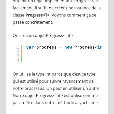
obtenir un objet implémentant IProgress<T>
facilement, il suffit de créer une instance de la
classe
Progress<T>
. Voyons comment ça se
passe concrètement.
On crée un objet Progress<int>
1
var
progress = 
new
Progress<
int
>((
2
3
4
On utilise le type int parce que c’est ce type
qui est utilisé pour suivre l’avancement de
notre processus. On peut en utiliser un autre.
Notre objet Progress<int> est utilisé comme
paramètre dans notre méthode asynchrone.