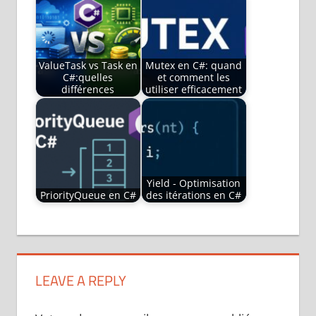
ValueTask vs Task en
Mutex en C#: quand
C#:quelles
et comment les
différences
utiliser efficacement
Yield - Optimisation
PriorityQueue en C#
des itérations en C#
CANCELLATIONTOKEN
IPROGRESS
MULTITHREADING
LEAVE A REPLY