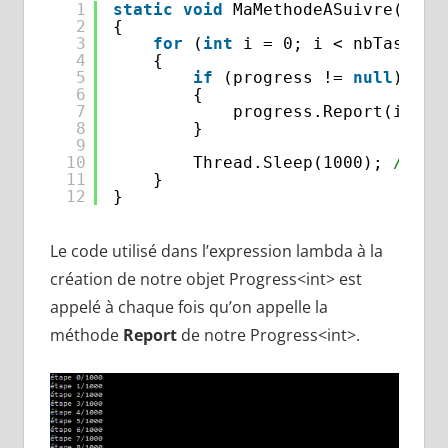
1
static
void
MaMethodeASuivre(IPro
2
{
3
for
(
int
i = 0; i < nbTasks; 
4
{
5
if
(progress != 
null
)
6
{
7
progress.Report(i);
8
}
9
10
Thread.Sleep(1000); 
//sim
11
}
12
}
Le code utilisé dans l’expression lambda à la
création de notre objet Progress<int> est
appelé à chaque fois qu’on appelle la
méthode
Report
de notre Progress<int>.